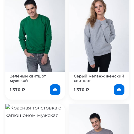
Зелёный свитшот
Серый меланж женский
мужской
свитшот
1 370
₽
1 370
₽