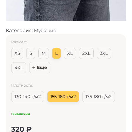
Категория:
Мужские
Размер:
XS
S
M
L
XL
2XL
3XL
Еще
4XL
Плотность:
130-140 г/м2
155-160 г/м2
175-180 г/м2
В наличии
320
₽