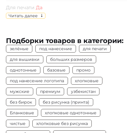
Для печати
Да
Читать далее
Отпускается
по индивидуальному выбору
размеров
Подборки товаров в категории:
Состав
Кулирная гладь, 100% х/б
зелёные
под нанесение
для печати
Цвет
Зелёный
для вышивки
больших размеров
Плотность
155-160 г/м2
однотонные
базовые
промо
под нанесение логотипа
хлопковые
Под нанесение
Да
мужские
премиум
узбекистан
без бирок
без рисунка (принта)
Бланковые
хлопковые однотонные
чистые
хлопковые без рисунка