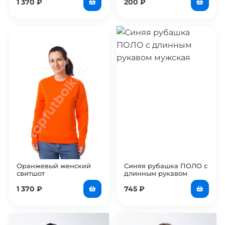
1 370
₽
200
₽
Оранжевый женский
Синяя рубашка ПОЛО с
свитшот
длинным рукавом
мужская
1 370
₽
745
₽