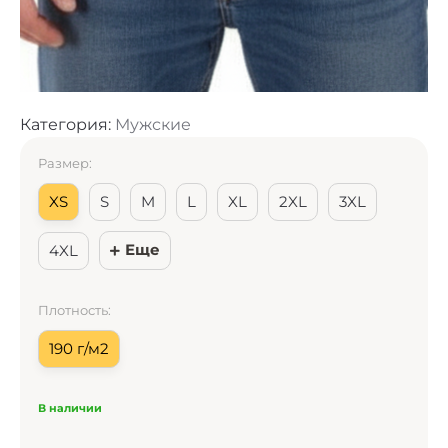
Категория:
Мужские
Размер:
XS
S
M
L
XL
2XL
3XL
Еще
4XL
Плотность:
190 г/м2
В наличии