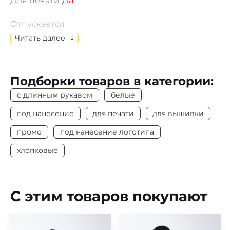
Для печати
Да
Отпускается
Изделия отпускаются по индивидуальному
Читать далее
выбору размеров.
Состав
Пике, 100% х/б
Подборки товаров в категории:
Цвет
Белый
с длинным рукавом
белые
Плотность
190 г/м2
под нанесение
для печати
для вышивки
промо
под нанесение логотипа
Длинный рукав
Да
хлопковые
Под нанесение
Да
С этим товаров покупают