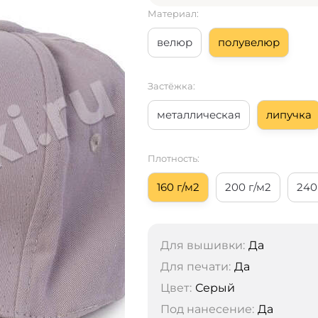
Материал:
велюр
полувелюр
Застёжка:
металлическая
липучка
Плотность:
160 г/м2
200 г/м2
240
Для вышивки:
Да
Для печати:
Да
Цвет:
Серый
Под нанесение:
Да