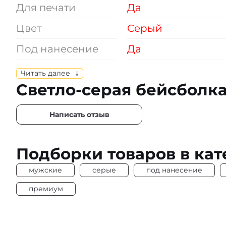
Для печати
Да
Цвет
Серый
Под нанесение
Да
Плотность
160 г/м2
Читать далее
Светло-серая бейсболк
Написать отзыв
Подборки товаров в кат
мужские
серые
под нанесение
премиум