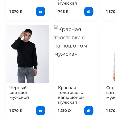
мужская
1 370
₽
745
₽
1 37
Чёрный
Красная
Сер
свитшот
толстовка с
сви
мужской
капюшоном
муж
мужская
1 370
₽
1 230
₽
1 37