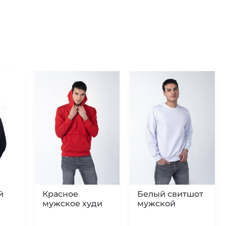
й
Красное
Белый свитшот
мужское худи
мужской