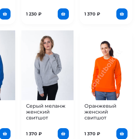
1 230
₽
1 370
₽
Серый меланж
Оранжевый
женский
женский
свитшот
свитшот
1 370
₽
1 370
₽