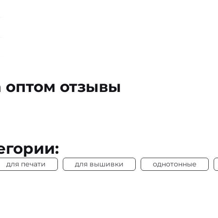
а оптом отзывы
егории:
для печати
для вышивки
однотонные