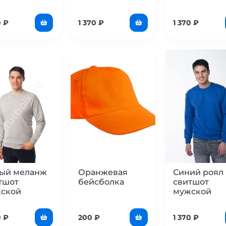
0
₽
1 370
₽
1 370
₽
ый меланж
Оранжевая
Синий роял
тшот
бейсболка
свитшот
ской
мужской
0
₽
200
₽
1 370
₽