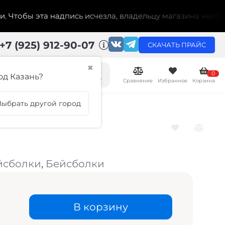
обы эта надпись исчезла, владельцу магазина необходим
+7 (925) 912-90-07
СКАЧАТЬ ПРАЙС
✖
0
од Казань?
Сравнение
Избранное
Корзина
Выбрать другой город
йсболки
,
Бейсболки
В корзину