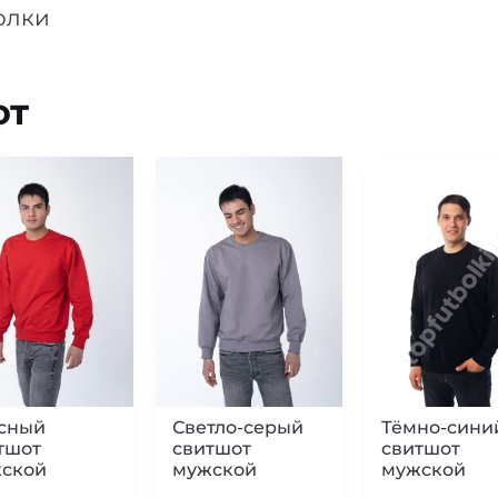
олки
ют
сный
Светло-серый
Тёмно-сини
тшот
свитшот
свитшот
ской
мужской
мужской