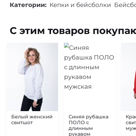
Категории:
Кепки и бейсболки
Бейсб
С этим товаров покупа
Белый женский
Синяя рубашка
Кра
свитшот
ПОЛО с
сви
длинным
муж
рукавом