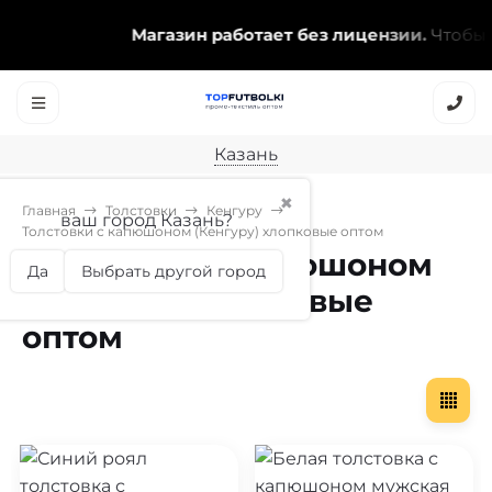
Магазин работает без лицензии.
Чтобы эт
Казань
✖
Главная
Толстовки
Кенгуру
ваш город Казань?
Толстовки с капюшоном (Кенгуру) хлопковые оптом
Толстовки с капюшоном
Да
Выбрать другой город
(Кенгуру) хлопковые
оптом