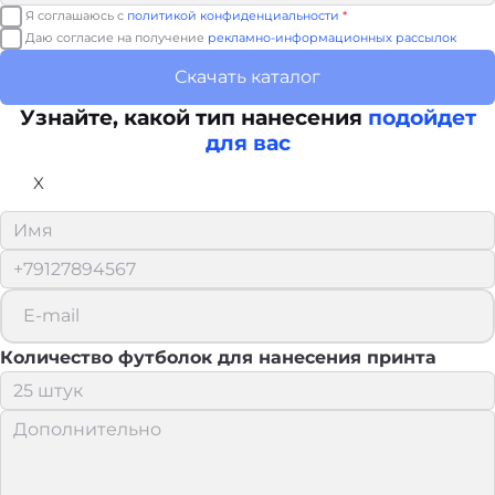
Я соглашаюсь с
политикой конфиденциальности
*
Даю согласие на получение
рекламно-информационных рассылок
Скачать каталог
Узнайте, какой тип нанесения
подойдет
для вас
X
Количество футболок для нанесения принта