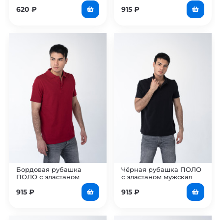
620
₽
915
₽
Бордовая рубашка
Чёрная рубашка ПОЛО
ПОЛО с эластаном
с эластаном мужская
мужская
915
₽
915
₽