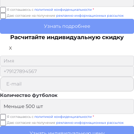
Я соглашаюсь с
политикой конфиденциальности
*
Даю согласие на получение
рекламно-информационных рассылок
Узнать подробнее
Расчитайте
индивидуальную скидку
X
Количество футболок
Я соглашаюсь с
политикой конфиденциальности
*
Даю согласие на получение
рекламно-информационных рассылок
Узнать индивидуальную цену