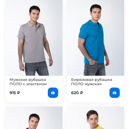
Мужская рубашка
Бирюзовая рубашка
ПОЛО с эластаном
ПОЛО мужская
серый меланж
915
₽
620
₽