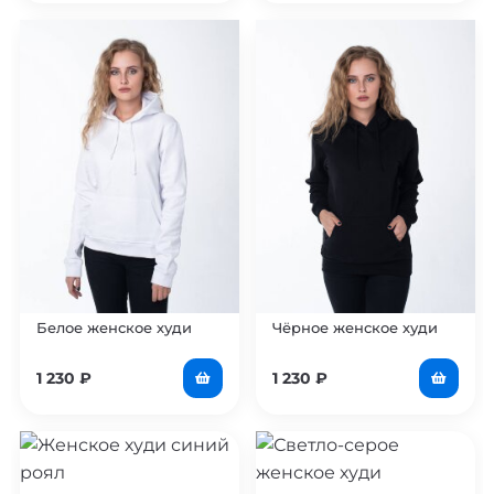
Белое женское худи
Чёрное женское худи
1 230
₽
1 230
₽