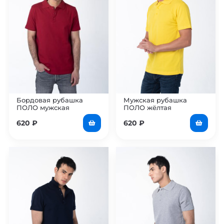
Бордовая рубашка
Мужская рубашка
ПОЛО мужская
ПОЛО жёлтая
620
₽
620
₽