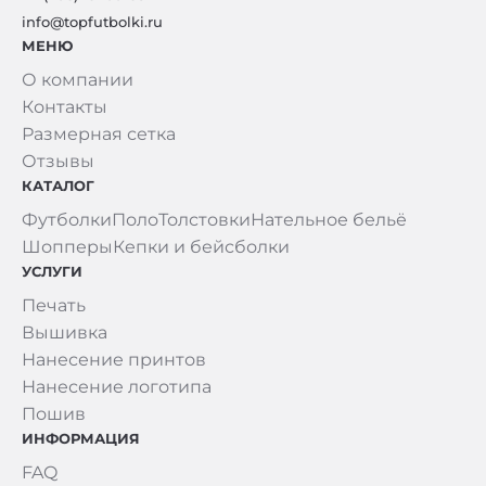
info@topfutbolki.ru
МЕНЮ
О компании
Контакты
Размерная сетка
Отзывы
КАТАЛОГ
Футболки
Поло
Толстовки
Нательное бельё
Шопперы
Кепки и бейсболки
УСЛУГИ
Печать
Вышивка
Нанесение принтов
Нанесение логотипа
Пошив
ИНФОРМАЦИЯ
FAQ