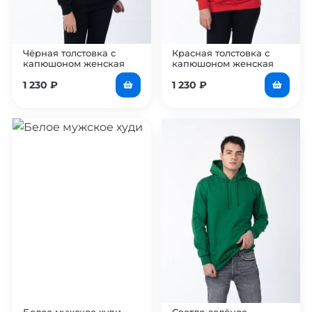
Чёрная толстовка с
Красная толстовка с
капюшоном женская
капюшоном женская
1 230
₽
1 230
₽