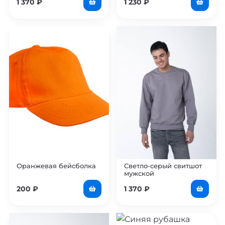
1 370
₽
1 230
₽
Оранжевая бейсболка
Светло-серый свитшот
мужской
200
₽
1 370
₽