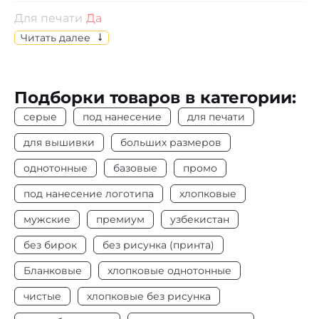
Для печати
Да
Читать далее
Отпускается
по индивидуальному выбору
размеров
Подборки товаров в категории:
Состав
Кулирная гладь, 100% х/б
серые
под нанесение
для печати
Цвет
Серый
для вышивки
больших размеров
Плотность
155-160 г/м2
однотонные
базовые
промо
под нанесение логотипа
хлопковые
Под нанесение
Да
мужские
премиум
узбекистан
без бирок
без рисунка (принта)
Бланковые
хлопковые однотонные
чистые
хлопковые без рисунка