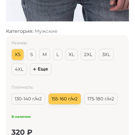
Категория:
Мужские
Размер:
XS
S
M
L
XL
2XL
3XL
Еще
4XL
Плотность:
130-140 г/м2
155-160 г/м2
175-180 г/м2
В наличии
320
₽