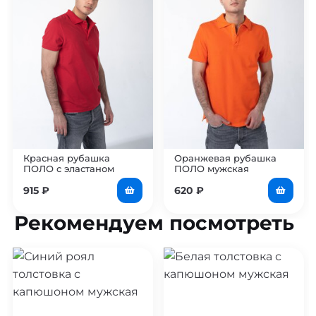
Красная рубашка
Оранжевая рубашка
ПОЛО с эластаном
ПОЛО мужская
мужская
915
₽
620
₽
Рекомендуем посмотреть