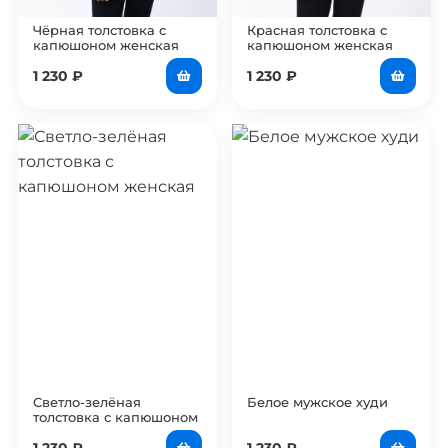
Чёрная толстовка с
Красная толстовка с
капюшоном женская
капюшоном женская
1 230
₽
1 230
₽
Светло-зелёная
Белое мужское худи
толстовка с капюшоном
женская