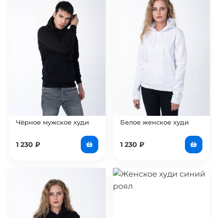
Чёрное мужское худи
Белое женское худи
1 230
₽
1 230
₽