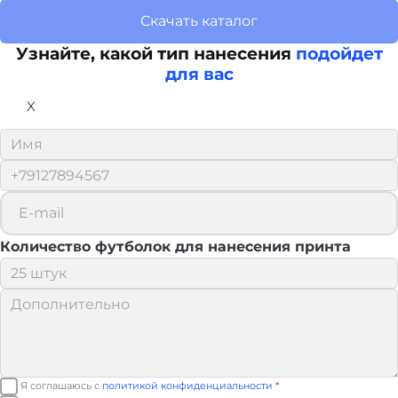
Скачать каталог
Узнайте, какой тип нанесения
подойдет
для вас
X
Количество футболок для нанесения принта
Я соглашаюсь с
политикой конфиденциальности
*