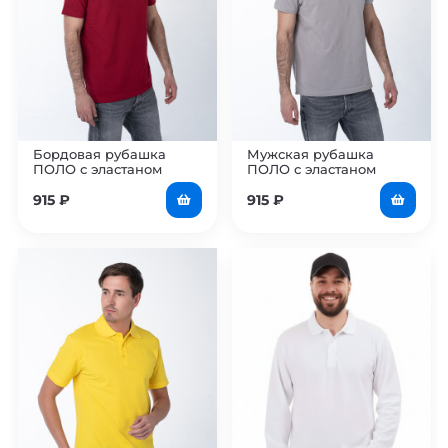
Бордовая рубашка
Мужская рубашка
ПОЛО с эластаном
ПОЛО с эластаном
мужская
серый меланж
915
₽
915
₽