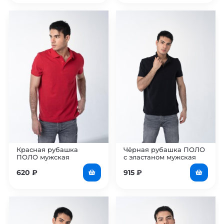
Красная рубашка
Чёрная рубашка ПОЛО
ПОЛО мужская
с эластаном мужская
620
₽
915
₽