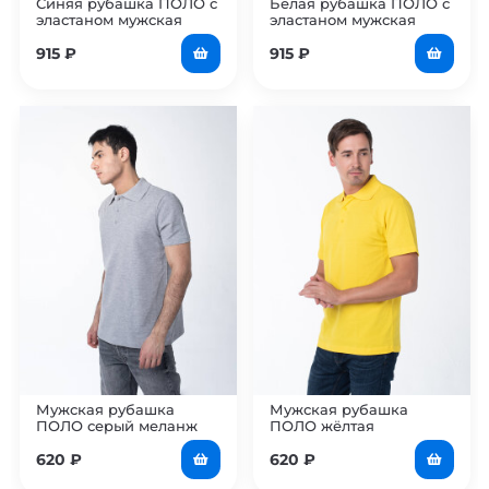
Синяя рубашка ПОЛО с
Белая рубашка ПОЛО с
эластаном мужская
эластаном мужская
915
₽
915
₽
Мужская рубашка
Мужская рубашка
ПОЛО серый меланж
ПОЛО жёлтая
620
₽
620
₽