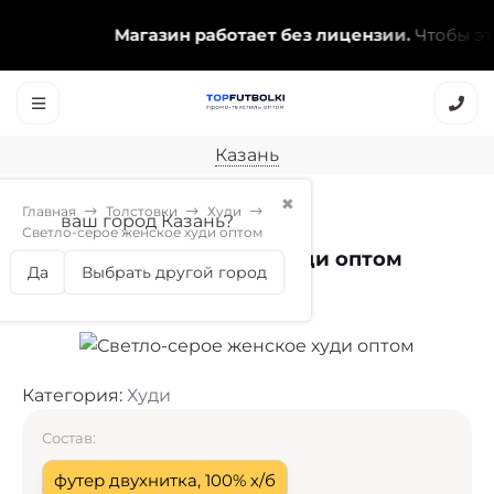
Магазин работает без лицензии.
Чтобы эта н
Казань
✖
Главная
Толстовки
Худи
ваш город Казань?
Светло-серое женское худи оптом
Светло-серое женское худи оптом
Да
Выбрать другой город
Категория:
Худи
Состав:
футер двухнитка, 100% х/б